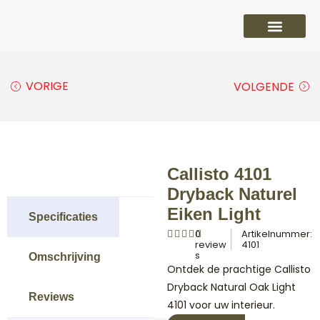
PVC vloeren
Laminaat vloeren
Parket vloeren
Overige
VORIGE
VOLGENDE
Callisto 4101
Dryback Naturel
Eiken Light
Specificaties
0
Artikelnummer:
review
4101
s
Omschrijving
Ontdek de prachtige Callisto
Dryback Natural Oak Light
Reviews
4101 voor uw interieur.