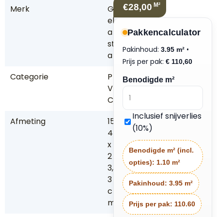
M²
€28,00
Merk
G
el
a
Pakkencalculator
st
Pakinhoud:
•
3.95 m²
a
Prijs per pak:
€
110,60
Categorie
P
Benodigde m²
V
C
Inclusief snijverlies
Afmeting
15
(10%)
4
x
Benodigde m² (incl.
2
opties):
1.10 m²
3,
3
Pakinhoud:
3.95 m²
c
m
Prijs per pak:
110.60