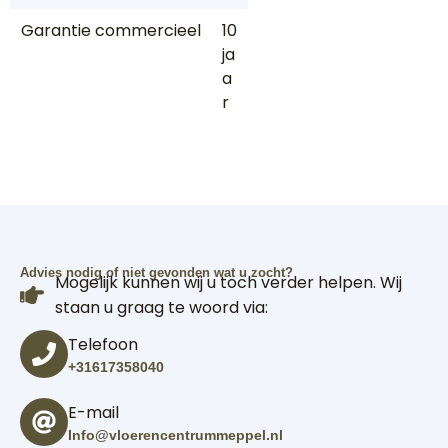
Garantie commercieel
10
ja
a
r
Advies nodig of niet gevonden wat u zocht?
Mogelijk kunnen wij u toch verder helpen. Wij
staan u graag te woord via:
Telefoon
+31617358040
E-mail
Info@vloerencentrummeppel.nl