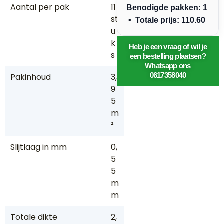
Aantal per pak
11
Benodigde pakken: 1
st
• Totale prijs: 110.60
u
k
Heb je een vraag of wil je
s
een bestelling plaatsen?
Whatsapp ons
0617358040
Pakinhoud
3,
9
5
m
²
Slijtlaag in mm
0,
5
5
m
m
Totale dikte
2,