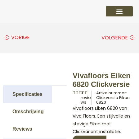
PVC vloeren
Laminaat vloeren
Parket vloeren
Overige
VORIGE
VOLGENDE
Vivafloors Eiken
6820 Clickversie
0
Artikelnummer:
Specificaties
revie
Clickversie Eiken
ws
6820
Vivafloors Eiken 6820 van
Omschrijving
Viva Floors. Een stijlvolle en
stevige Eiken met
Reviews
Clickvariant installatie.