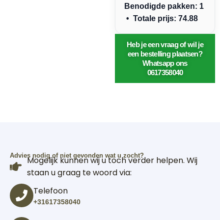
Benodigde pakken: 1
• Totale prijs: 74.88
Heb je een vraag of wil je
een bestelling plaatsen?
Whatsapp ons
0617358040
Advies nodig of niet gevonden wat u zocht?
Mogelijk kunnen wij u toch verder helpen. Wij
staan u graag te woord via:
Telefoon
+31617358040