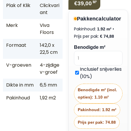
M²
€39,00
Plak of Klik
Clickvari
ant
Pakkencalculator
Merk
Viva
Pakinhoud:
•
1.92 m²
Floors
Prijs per pak:
€
74,88
Formaat
142,0 x
Benodigde m²
22,5 cm
V-groeven
4-zijdige
Inclusief snijverlies
v-groef
(10%)
Dikte in mm
6,5 mm
Benodigde m² (incl.
Pakinhoud
1,92 m2
opties):
1.10 m²
Pakinhoud:
1.92 m²
Prijs per pak:
74.88