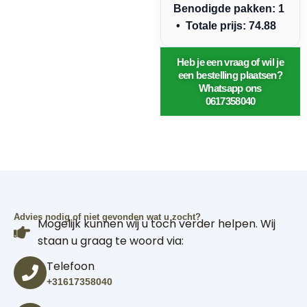
Benodigde pakken: 1
• Totale prijs: 74.88
Heb je een vraag of wil je
een bestelling plaatsen?
Whatsapp ons
0617358040
Advies nodig of niet gevonden wat u zocht?
Mogelijk kunnen wij u toch verder helpen. Wij
staan u graag te woord via:
Telefoon
+31617358040