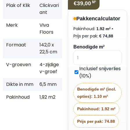
M²
€39,00
Plak of Klik
Clickvari
ant
Pakkencalculator
Merk
Viva
Pakinhoud:
•
1.92 m²
Floors
Prijs per pak:
€
74,88
Formaat
142,0 x
Benodigde m²
22,5 cm
V-groeven
4-zijdige
Inclusief snijverlies
v-groef
(10%)
Dikte in mm
6,5 mm
Benodigde m² (incl.
Pakinhoud
1,92 m2
opties):
1.10 m²
Pakinhoud:
1.92 m²
Prijs per pak:
74.88