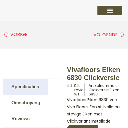
PVC vloeren
Laminaat vloeren
Parket vloeren
Overige
VORIGE
VOLGENDE
Vivafloors Eiken
6830 Clickversie
0
Artikelnummer:
Specificaties
revie
Clickversie Eiken
ws
6830
Vivafloors Eiken 6830 van
Omschrijving
Viva Floors. Een stijlvolle en
stevige Eiken met
Reviews
Clickvariant installatie.