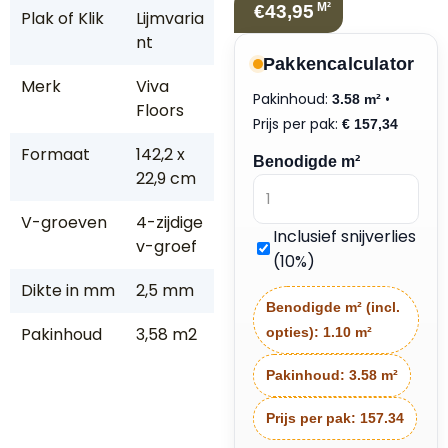
M²
€43,95
Plak of Klik
Lijmvaria
nt
Pakkencalculator
Merk
Viva
Pakinhoud:
•
3.58 m²
Floors
Prijs per pak:
€
157,34
Formaat
142,2 x
Benodigde m²
22,9 cm
V-groeven
4-zijdige
Inclusief snijverlies
v-groef
(10%)
Dikte in mm
2,5 mm
Benodigde m² (incl.
Pakinhoud
3,58 m2
opties):
1.10 m²
Pakinhoud:
3.58 m²
Prijs per pak:
157.34