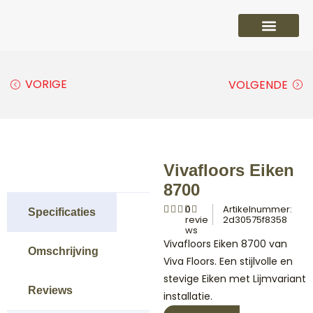
PVC vloeren
Laminaat vloeren
Parket vloeren
Overige
VORIGE
VOLGENDE
Vivafloors Eiken
8700
0
Artikelnummer:
Specificaties
revie
2d30575f8358
ws
Vivafloors Eiken 8700 van
Omschrijving
Viva Floors. Een stijlvolle en
stevige Eiken met Lijmvariant
Reviews
installatie.