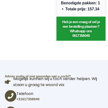
Benodigde pakken: 1
• Totale prijs: 157.34
Heb je een vraag of wil je
een bestelling plaatsen?
Whatsapp ons
0617358040
Advies nodig of niet gevonden wat u zocht?
Mogelijk kunnen wij u toch verder helpen. Wij
staan u graag te woord via:
Telefoon
+31617358040