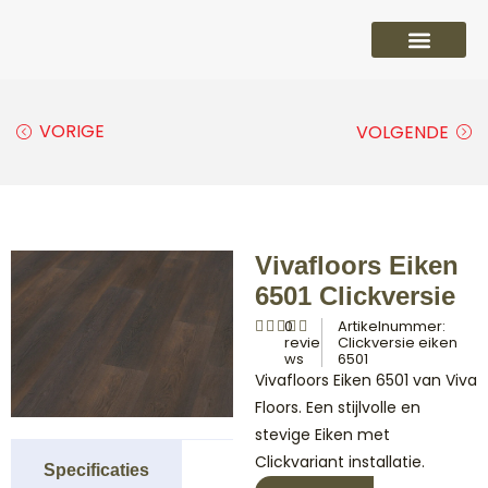
PVC vloeren
Laminaat vloeren
Parket vloeren
Overige
VORIGE
VOLGENDE
Vivafloors Eiken
6501 Clickversie
0
Artikelnummer:
revie
Clickversie eiken
ws
6501
Vivafloors Eiken 6501 van Viva
Floors. Een stijlvolle en
stevige Eiken met
Clickvariant installatie.
Specificaties