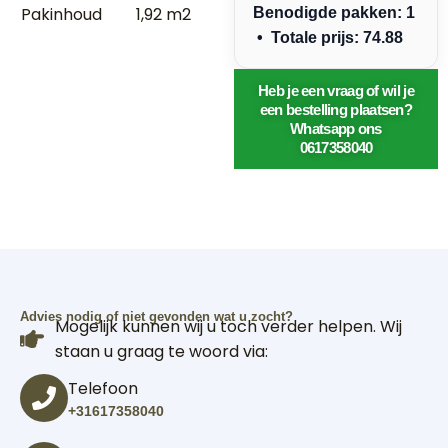
Pakinhoud
1,92 m2
Benodigde pakken: 1
• Totale prijs: 74.88
Heb je een vraag of wil je
een bestelling plaatsen?
Whatsapp ons
0617358040
Advies nodig of niet gevonden wat u zocht?
Mogelijk kunnen wij u toch verder helpen. Wij
staan u graag te woord via:
Telefoon
+31617358040