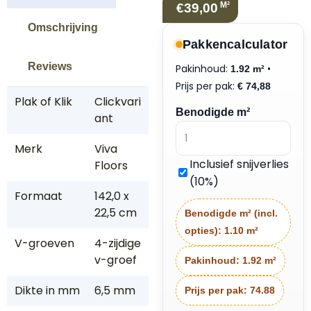
M²
€39,00
Omschrijving
Pakkencalculator
Reviews
Pakinhoud:
•
1.92 m²
Prijs per pak:
€
74,88
Plak of Klik
Clickvari
Benodigde m²
ant
Merk
Viva
Inclusief snijverlies
Floors
(10%)
Formaat
142,0 x
22,5 cm
Benodigde m² (incl.
opties):
1.10 m²
V-groeven
4-zijdige
v-groef
Pakinhoud:
1.92 m²
Dikte in mm
6,5 mm
Prijs per pak:
74.88